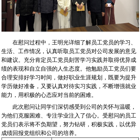
在慰问过程中，王明光详细了解员工党员的学习、
生活、工作情况，认真听取员工党员对公司发展的意见
和建议。充分肯定员工党员刻苦学习实践并取得优异成
绩的表现和自立自强的人生态度。他勉励员工党员们要
合理安排好学习时间，做好职业生涯规划，既要为提升
学历做好准备，又要认真对待实习实践，不断增强就业
能力，用积极的心态应对当前的困难。
此次慰问让同学们深切感受到公司的关怀与温暖，
为他们克服困难、专注学业注入了信心。受慰问的员工
党员们表示将不负期望，努力钻研，积极实践，以优异
成绩回报党组织和公司的培养。